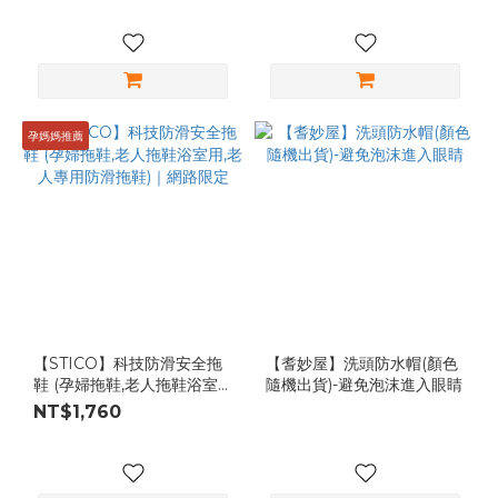
孕媽媽推薦
【STICO】科技防滑安全拖
【耆妙屋】洗頭防水帽(顏色
鞋 (孕婦拖鞋,老人拖鞋浴室
隨機出貨)-避免泡沫進入眼睛
用,老人專用防滑拖鞋)｜網路
NT$1,760
限定