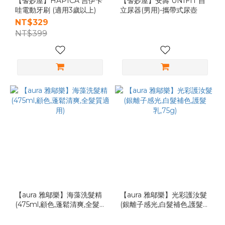
【耆妙屋】HAPICA 吉伊卡
【耆妙屋】安壽 UNIFIT 自
哇電動牙刷 (適用3歲以上)
立尿器(男用)-攜帶式尿壺
NT$329
NT$399
【aura 雅鄔樂】海藻洗髮精
【aura 雅鄔樂】光彩護汝髮
(475ml,顧色,蓬鬆清爽,全髮
(銀離子感光,白髮補色,護髮
質適用)
乳,75g)