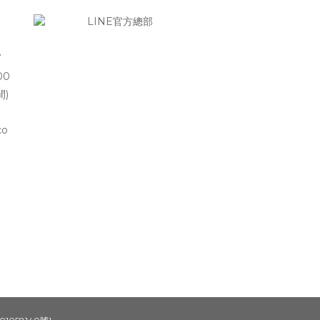
7
00
間)
co