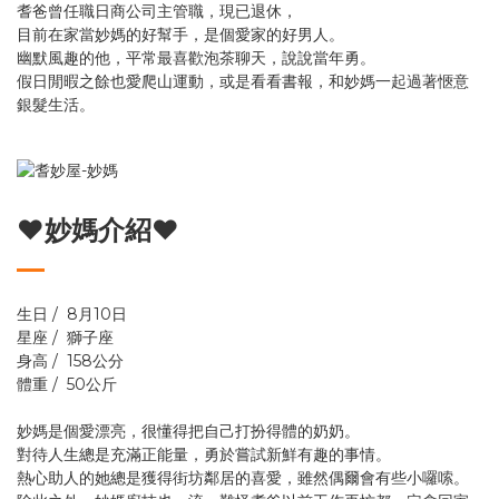
耆爸曾任職日商公司主管職，現已退休，
目前在家當妙媽的好幫手，是個愛家的好男人。
幽默風趣的他，平常最喜歡泡茶聊天，說說當年勇。
假日閒暇之餘也愛爬山運動，或是看看書報，和妙媽一起過著愜意
銀髮生活。
♥妙媽介紹♥
生日 / 8月10日
星座 / 獅子座
身高 / 158公分
體重 / 50公斤
妙媽是個愛漂亮，很懂得把自己打扮得體的奶奶。
對待人生總是充滿正能量，勇於嘗試新鮮有趣的事情。
熱心助人的她總是獲得街坊鄰居的喜愛，雖然偶爾會有些小囉嗦。