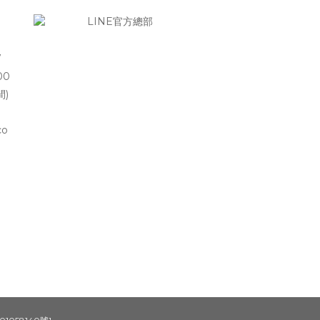
7
00
間)
co