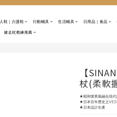
 老人鞋｜介護鞋
行動輔具
生活輔具
日用品｜食品
健走杖教練推薦
【SIN
杖(柔軟
★昭和懷舊風融合現代
★日本百年歷史之VES
★日本設計生產