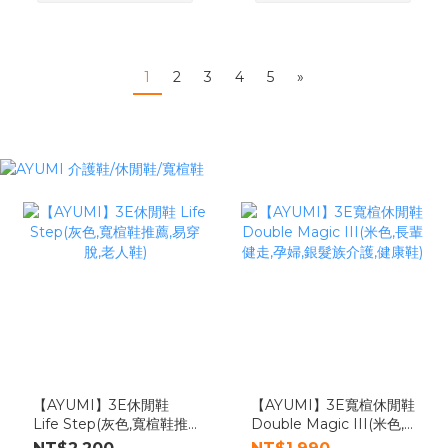
1
2
3
4
5
»
【AYUMI】3E休閒鞋
【AYUMI】3E寬楦休閒鞋
Life Step(灰色,寬楦鞋推
Double Magic III(米色,
薦,易穿脫,老人鞋)
長輩健走,孕婦,銀髮族介護,