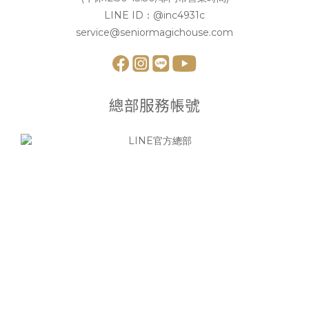
LINE ID：
@inc4931c
service@seniormagichouse.com
總部服務帳號