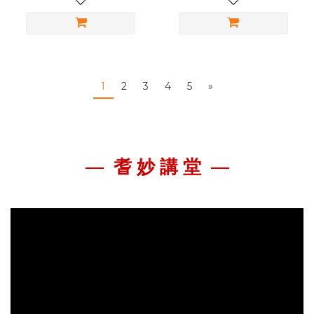
1
2
3
4
5
»
—
耆 妙 講 堂 —