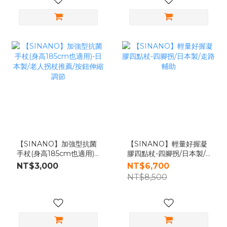
【SINANO】加強型抗菌
【SINANO】輕量好握凝
手杖(身高185cm也適用)-
膠四點杖-四腳拐/日本製/
日本製/老人拐杖推薦/按鈕
走路輔助
NT$3,000
NT$6,700
伸縮調節
NT$8,500