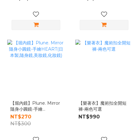
【堀內鏡】Plune. Mirror
【樂著衣】魔術扣全開短
隨身小圓鏡-手繪
褲-兩色可選
HEART(日本製,隨身鏡,美
NT$270
NT$990
妝鏡,化妝鏡)
NT$300