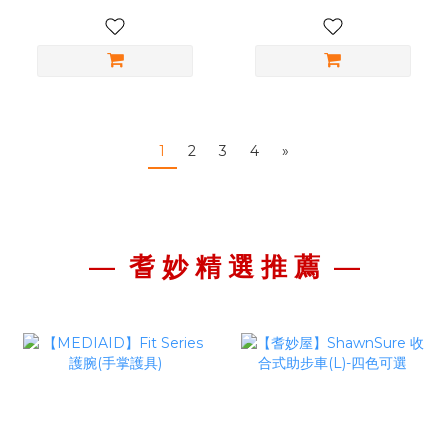
1
2
3
4
»
— 耆 妙 精 選 推 薦
—