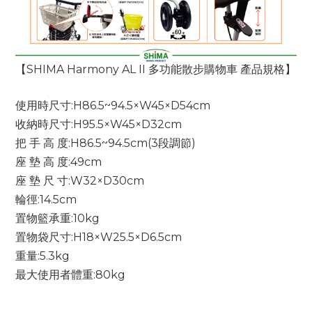
【SHIMA
Harmony AL II 多功能散步購物車
產品規格】
使用時尺寸:H86.5~94.5×W45×D54cm
收納時尺寸:H95.5×W45×D32cm
把 手 高 度:H86.5~94.5cm(3段調節)
座 墊 高 度:49cm
座 墊 尺 寸:W32×D30cm
輪
徑:14.5cm
置物籃承重:10kg
置物袋尺寸:H18×W25.5×D6.5cm
重
量:5.3kg
最大使用者體重:80kg