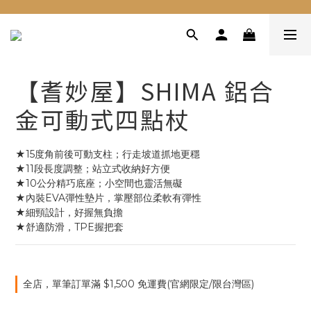
【耆妙屋】SHIMA 鋁合
金可動式四點杖
★15度角前後可動支柱；行走坡道抓地更穩
★11段長度調整；站立式收納好方便
★10公分精巧底座；小空間也靈活無礙
★內裝EVA彈性墊片，掌壓部位柔軟有彈性
★細頸設計，好握無負擔
★舒適防滑，TPE握把套
全店，單筆訂單滿 $1,500 免運費(官網限定/限台灣區)