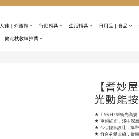
 老人鞋｜介護鞋
行動輔具
生活輔具
日用品｜食品
健走杖教練推薦
【耆妙屋】
光動能按
★ 1199Hz脈衝光高規
★ 單頻紅光，淺中深
★ 42g輕量設計，攜
★ 符合身體曲線，從