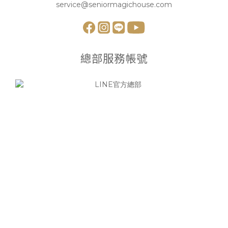
service@seniormagichouse.com
總部服務帳號