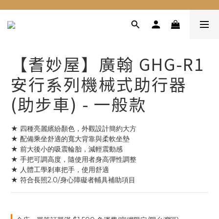
【耆妙屋】廣翰 GHG-R1
安行系列機械式助行器
(助步車) - 一般款
★ 四種亮麗繽紛顏色，外觀設計簡約大方
★ 配備乘坐舒適的寬大背靠與柔軟坐墊
★ 前大後小的吸震輪胎，減輕震動感
★ 手把可調高度，隨使用者身高彈性調整
★ 人體工學剎車把手，使用舒適
★ 符合長照2.0/身心障礙者輔具補助項目