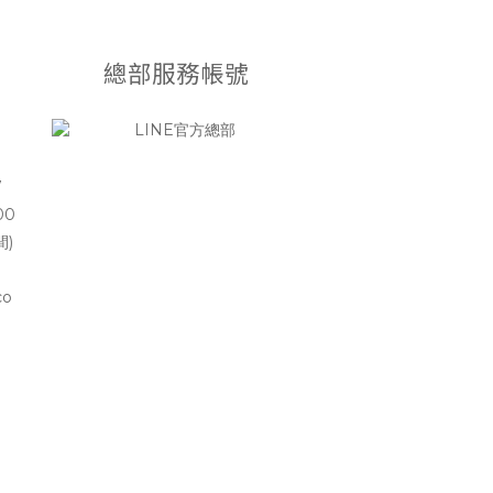
總部服務帳號
7
00
間)
co