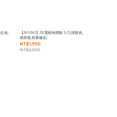
玫紅色,
【AYUMI】3E寬楦休閒鞋 S.O(深藍色,
易穿脫,長輩健走)
NT$1,990
NT$2,500