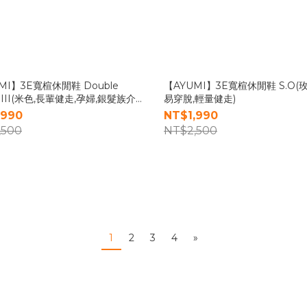
MI】3E寬楦休閒鞋 Double
【AYUMI】3E寬楦休閒鞋 S.O(
c III(米色,長輩健走,孕婦,銀髮族介
易穿脫,輕量健走)
鞋)
,990
NT$1,990
,500
NT$2,500
1
2
3
4
»