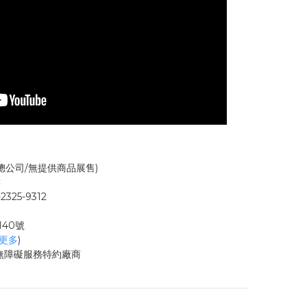
總公司/無提供商品展售)
樓
2325-9312
140號
看更多
)
/無障礙服務特約廠商