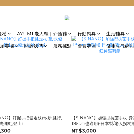
走杖
AYUMI 老人鞋｜介護鞋
行動輔具
生活輔具
屋專欄
關於我們
服務據點
會員專區
健走杖教練
ANO】好握手把健走杖(散步,健行,
【SINANO】加強型抗菌手杖(身
走運動,登山)
185cm也適用)-日本製/老人拐杖
鈕伸縮調節
,300
NT$3,000