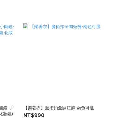
小圓鏡-手
【樂著衣】魔術扣全開短褲-兩色可選
化妝鏡)
NT$990