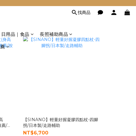
找商品
日用品｜食品
長照補助商品
推薦
高
【SINANO】輕量好握凝膠四點杖-四腳
推薦/按
拐/日本製/走路輔助
NT$6,700