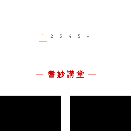
1
2
3
4
5
»
—
耆 妙 講 堂 —