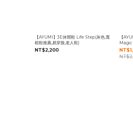
【AYUMI】3E休閒鞋 Life Step(灰色,寬
【AYU
楦鞋推薦,易穿脫,老人鞋)
Magi
護,健康
NT$2,200
NT$1
NT$2