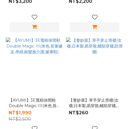
NT$3,200
NT$2,200
內褲
【AYUMI】3E寬楦休閒鞋
【耆妙屋】單手穿止滑襪(女
Double Magic III(米色,長
襪,日本製,易穿脫,輔助穿襪,
輩健走,孕婦,銀髮族介護,健康
防滑襪)
NT$1,990
NT$260
鞋)
NT$2,500