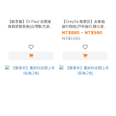
【銀享服】Dr.Paul 全開連
【GreySa 格蕾莎】全家福
身易穿脫長袍(台灣製,竹炭纖
旅行頸枕(戶外旅行,辦公室午
維,淺灰條紋)
休,超強支撐飛機枕,國內旅遊/
NT$880 ~ NT$980
出國旅遊必備)
NT$1,100