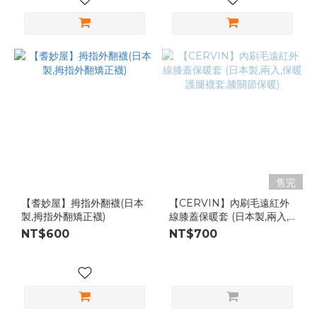
售完
【耆妙屋】拇指外翻襪(日本
【CERVIN】內刷毛遠紅外
製,拇指外翻矯正襪)
線膝蓋保暖套 (日本製,兩入,
保暖護腿襪套,膝關節保暖)
NT$600
NT$700