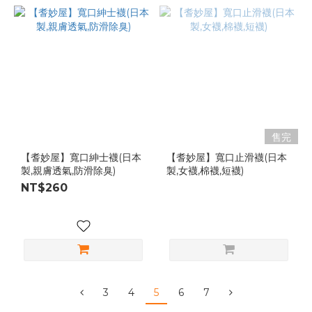
售完
【耆妙屋】寬口紳士襪(日本
【耆妙屋】寬口止滑襪(日本
製,親膚透氣,防滑除臭)
製,女襪,棉襪,短襪)
NT$260
3
4
5
6
7