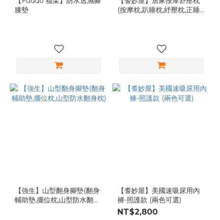
【Fuddo 福朵】防水透濕腳
【耆妙屋】居家按摩舒壓枕
膝墊
(按摩枕,趴睡枕,紓壓枕,正睡
枕,三角靠墊,斜型枕,美容枕,
按摩趴枕)
【強生】山型翻身腳墊(翻身
【耆妙屋】美國速吸尿用內
輔助墊,擺位枕,山型防水翻身
褲-照護款 (兩色可選)
枕)
NT$2,800