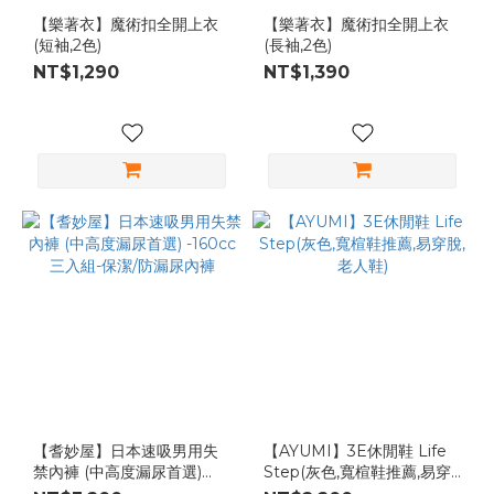
【樂著衣】魔術扣全開上衣
【樂著衣】魔術扣全開上衣
(短袖,2色)
(長袖,2色)
NT$1,290
NT$1,390
【耆妙屋】日本速吸男用失
【AYUMI】3E休閒鞋 Life
禁內褲 (中高度漏尿首選)
Step(灰色,寬楦鞋推薦,易穿
-160cc 三入組-保潔/防漏尿
脫,老人鞋)