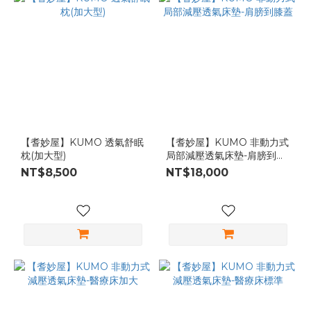
【耆妙屋】KUMO 透氣舒眠
【耆妙屋】KUMO 非動力式
枕(加大型)
局部減壓透氣床墊-肩膀到膝
蓋
NT$8,500
NT$18,000