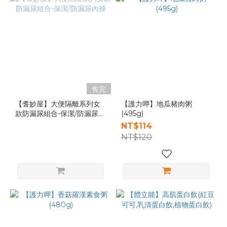
售完
【耆妙屋】大便隔離系列女
【護力呷】地瓜豬肉粥
款防漏尿組合-保潔/防漏尿內
(495g)
褲
NT$114
NT$120