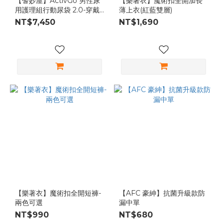
【耆妙屋】ActivGo 男性尿
【樂著衣】魔術扣全開加長
用護理組行動尿袋 2.0-穿戴
薄上衣(紅藍雙層)
式行動尿袋
NT$7,450
NT$1,690
【樂著衣】魔術扣全開短褲-
【AFC 豪紳】抗菌升級款防
兩色可選
漏中單
NT$990
NT$680