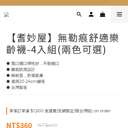
【耆妙屋】無勒痕舒適樂
齡襪-4入組(兩色可選)
● 寬口襪口彈性好，不勒襪口
● 腳底防滑設計
● 棉材質，舒適親膚
● 適用20-24cm腳長
● 台灣製造
單筆訂單滿 $1,500 免運費(官網限定/限台灣區) on order
NT$360
NT$400