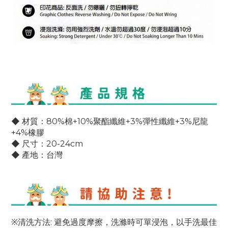
◆ 材質
：80%棉+10%聚酯纖維+3%彈性纖維
+3%尼龍
+
4%橡膠
◆ 尺寸：20-24cm
◆ 產地：台灣
※
清洗方法: 避免過度摩擦，洗滌時可單浸泡，以手洗最佳