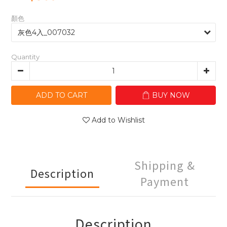
顏色
Quantity
ADD TO CART
BUY NOW
Add to Wishlist
Shipping &
Description
Payment
Description