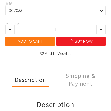
貨號
Quantity
ADD TO CART
BUY NOW
Add to Wishlist
Shipping &
Description
Payment
Description