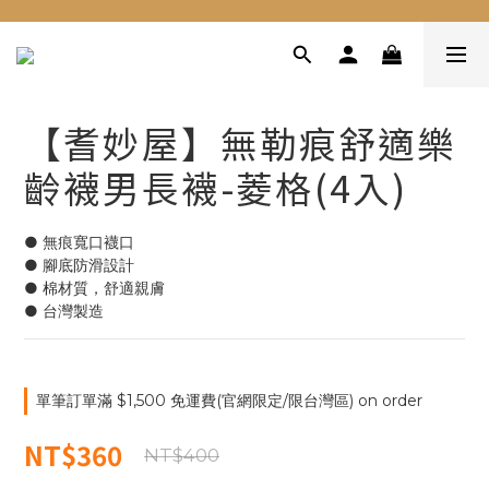
【耆妙屋】無勒痕舒適樂
齡襪男長襪-菱格(4入)
● 無痕寬口襪口
● 腳底防滑設計
● 棉材質，舒適親膚
● 台灣製造
單筆訂單滿 $1,500 免運費(官網限定/限台灣區) on order
NT$360
NT$400