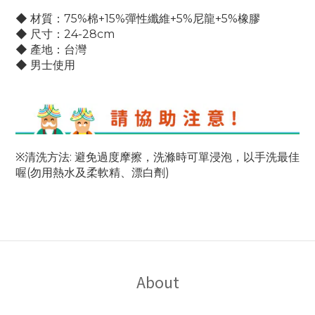
◆ 材質
：
75%棉+15%彈性纖維+5%尼龍+5%橡膠
◆ 尺寸：24-28cm
◆ 產地：台灣
◆ 男士使用
※
清洗方法: 避免過度摩擦，洗滌時可單浸泡，以手洗最佳
喔(勿用熱水及柔軟精、漂白劑)
About