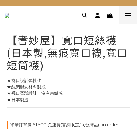
【耆妙屋】寬口短絲襪
(日本製,無痕寬口襪,寬口
短筒襪)
★寬口設計彈性佳
★絲綢混紡材料製成
★襪口寬鬆設計，沒有束縛感
★日本製造
單筆訂單滿 $1,500 免運費(官網限定/限台灣區) on order