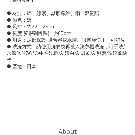
【產品規格】
● 材質：
綿、縲縈、聚脂纖維、絹、聚氨酯
● 顏色：黑
● 尺寸：約22～25cm
● 長度(腳跟到腳踝)：約15cm
● 用途：足部保護-
適合容易水腫、銀髮族使用，可消臭
● 洗滌方式：
請使用洗衣袋再放入洗衣機洗滌，可
手洗/
水溫低於30°C/中性洗劑/勿漂白/勿烘乾/勿熨燙/陰涼處陰
乾
● 產地：日本
About